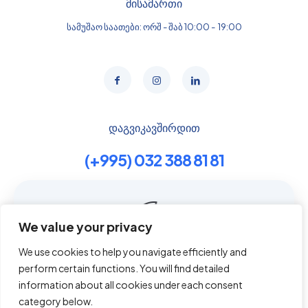
მისამართი
სამუშაო საათები: ორშ - შაბ 10:00 - 19:00
დაგვიკავშირდით
(+995) 032 388 81 81
Contact us
We value your privacy
We use cookies to help you navigate efficiently and
გვერდები
perform certain functions. You will find detailed
This website uses cookies to improve your experience.
By using this website you agree to our
Data Protection
information about all cookies under each consent
О нас
Policy
.
category below.
Услуги