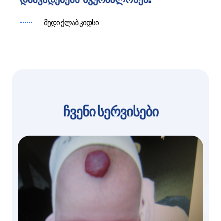
მედი ქლაბ კიდსი
ჩვენი სერვისები