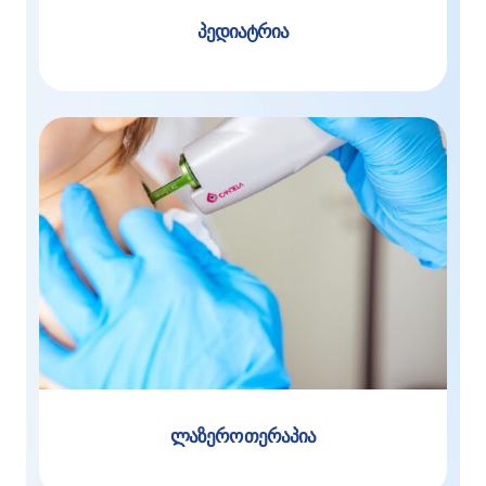
პედიატრია
ლაზერო თერაპია