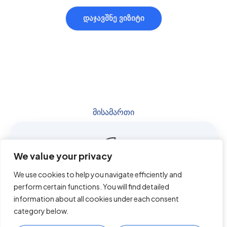
დაჯავშნე ვიზიტი
მისამართი
სამუშაო საათები: ორშ - შაბ 10:00 - 19:00
We value your privacy
We use cookies to help you navigate efficiently and
perform certain functions. You will find detailed
This website uses cookies to improve your experience.
By using this website you agree to our
Data Protection
information about all cookies under each consent
დაგვიკავშირდით
Policy
.
category below.
Read more