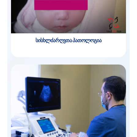
სისხლძარღვთა პათოლოგია