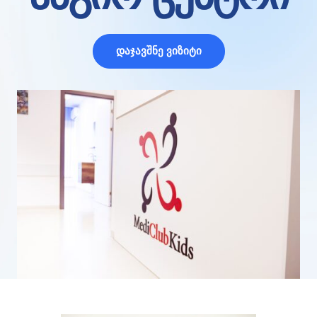
დაჯავშნე ვიზიტი