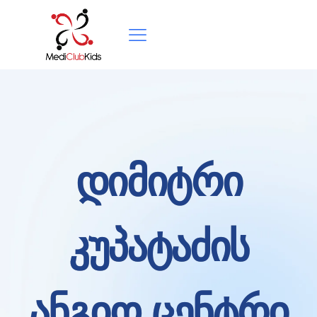
დიმიტრი
კუპატაძის
ანგიო ცენტრი